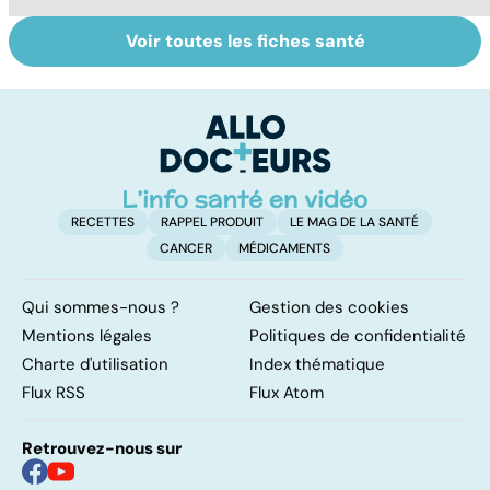
Voir toutes les fiches santé
Intestin irritable :
Les vertus
C
le régime
thérapeutiques
al
FODMAP, une
du miel
ut
solution ?
d
RECETTES
RAPPEL PRODUIT
LE MAG DE LA SANTÉ
CANCER
MÉDICAMENTS
Qui sommes-nous ?
Gestion des cookies
Mentions légales
Politiques de confidentialité
Charte d'utilisation
Index thématique
Flux RSS
Flux Atom
Retrouvez-nous sur