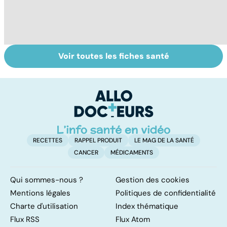
Voir toutes les fiches santé
Femmes :
Bien vivre la
Gy
comment
ménopause
po
jouissez-vous ?
RECETTES
RAPPEL PRODUIT
LE MAG DE LA SANTÉ
CANCER
MÉDICAMENTS
Qui sommes-nous ?
Gestion des cookies
Mentions légales
Politiques de confidentialité
Charte d'utilisation
Index thématique
Flux RSS
Flux Atom