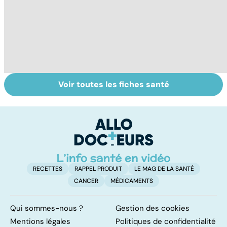
Voir toutes les fiches santé
La tuberculose
Femmes :
V
pulmonaire
comment
se
jouissez-vous ?
c
r
RECETTES
RAPPEL PRODUIT
LE MAG DE LA SANTÉ
CANCER
MÉDICAMENTS
Qui sommes-nous ?
Gestion des cookies
Mentions légales
Politiques de confidentialité