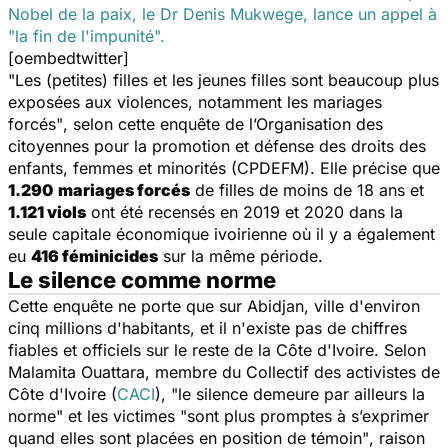
Nobel de la paix, le Dr Denis Mukwege, lance un appel à
"la fin de l'impunité".
[oembedtwitter]
"Les (petites) filles et les jeunes filles sont beaucoup plus
exposées aux violences, notamment les mariages
forcés"
, selon cette enquête de l’Organisation des
citoyennes pour la promotion et défense des droits des
enfants, femmes et minorités (CPDEFM). Elle précise que
1.290
mariages forcés
de filles de moins de 18 ans et
1.121 viols
ont été recensés en 2019 et 2020 dans la
seule capitale économique ivoirienne où il y a également
eu
416 féminicides
sur la même période.
Le silence comme norme
Cette enquête ne porte que sur Abidjan, ville d'environ
cinq millions d'habitants, et il n'existe pas de chiffres
fiables et officiels sur le reste de la Côte d'Ivoire. Selon
Malamita Ouattara, membre du Collectif des activistes de
Côte d'Ivoire (
CACI
), "
le silence demeure par ailleurs la
norme"
et les victimes "
sont plus promptes à s’exprimer
quand elles sont placées en position de témoin"
, raison