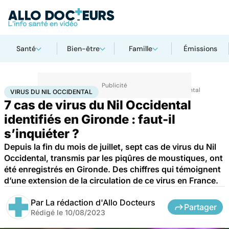
Santé
Bien-être
Famille
Émissions
Accueil
Santé
Maladies
Maladies infectieuses
Virus du Nil occidental
VIRUS DU NIL OCCIDENTAL
7 cas de virus du Nil Occidental
identifiés en Gironde : faut-il
s’inquiéter ?
Depuis la fin du mois de juillet, sept cas de virus du Nil
Occidental, transmis par les piqûres de moustiques, ont
été enregistrés en Gironde. Des chiffres qui témoignent
d’une extension de la circulation de ce virus en France.
Par
La rédaction d'Allo Docteurs
Partager
Rédigé le
10/08/2023