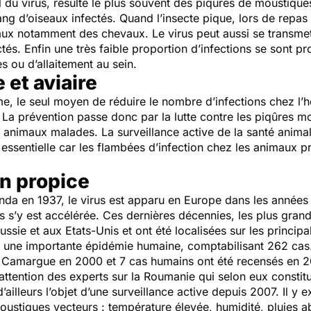
l du virus, résulte le plus souvent des piqûres de moustiqu
g d’oiseaux infectés. Quand l’insecte pique, lors de repas ul
ux notamment des chevaux. Le virus peut aussi se transmet
tés. Enfin une très faible proportion d’infections se sont pr
s ou d’allaitement au sein.
 et aviaire
, le seul moyen de réduire le nombre d’infections chez l’h
 La prévention passe donc par la lutte contre les piqûres mo
s animaux malades. La surveillance active de la santé anima
 essentielle car les flambées d’infection chez les animaux 
in propice
anda en 1937, le virus est apparu en Europe dans les année
s s’y est accélérée. Ces dernières décennies, les plus gran
ssie et aux Etats-Unis et ont été localisées sur les princip
 à une importante épidémie humaine, comptabilisant 262 cas
Camargue en 2000 et 7 cas humains ont été recensés en 2
 l’attention des experts sur la Roumanie qui selon eux constit
 d’ailleurs l’objet d’une surveillance active depuis 2007. Il y
moustiques vecteurs : température élevée, humidité, pluies