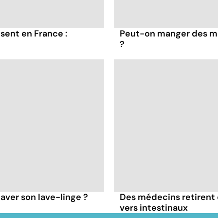
sent en France :
Peut-on manger des mo
?
aver son lave-linge ?
Des médecins retirent 
vers intestinaux