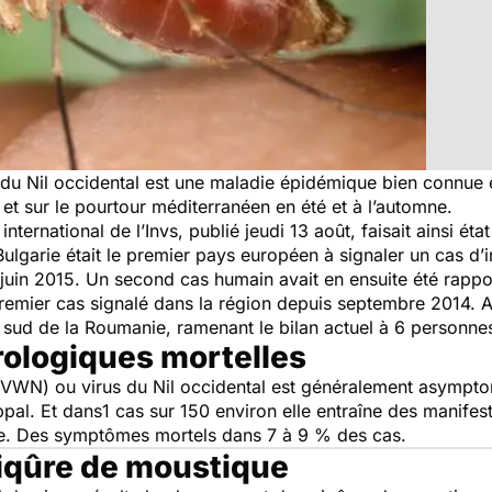
 du Nil occidental est une maladie épidémique bien connue 
t et sur le pourtour méditerranéen en été et à l’automne.
nternational de l’Invs, publié jeudi 13 août, faisait ainsi éta
ulgarie était le premier pays européen à signaler un cas d’in
 juin 2015. Un second cas humain avait en ensuite été rappor
du premier cas signalé dans la région depuis septembre 2014. A
u sud de la Roumanie, ramenant le bilan actuel à 6 personn
ologiques mortelles
le (VWN) ou virus du Nil occidental est généralement asymp
l. Et dans1 cas sur 150 environ elle entraîne des manifest
e. Des symptômes mortels dans 7 à 9 % des cas.
iqûre de moustique