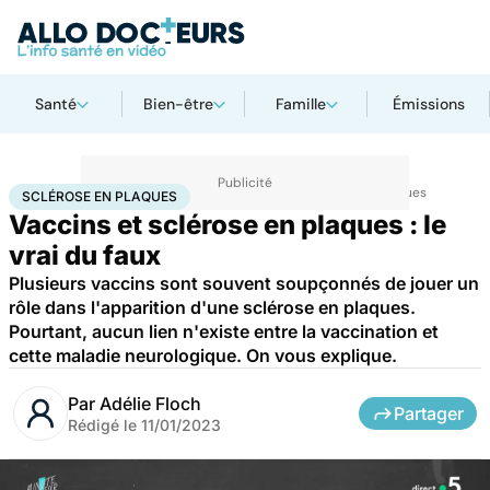
Santé
Bien-être
Famille
Émissions
Accueil
Santé
Maladies
Maladies neurologiques
Sclérose en plaques
SCLÉROSE EN PLAQUES
Vaccins et sclérose en plaques : le
vrai du faux
Plusieurs vaccins sont souvent soupçonnés de jouer un
rôle dans l'apparition d'une sclérose en plaques.
Pourtant, aucun lien n'existe entre la vaccination et
cette maladie neurologique. On vous explique.
Par
Adélie Floch
Partager
Rédigé le
11/01/2023