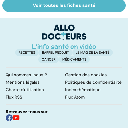
Voir toutes les fiches santé
Covid-19 : tout
Variole du singe :
R
savoir sur la
symptômes,
l
maladie
transmission et
la
traitements
RECETTES
RAPPEL PRODUIT
LE MAG DE LA SANTÉ
CANCER
MÉDICAMENTS
Qui sommes-nous ?
Gestion des cookies
Mentions légales
Politiques de confidentialité
Charte d'utilisation
Index thématique
Flux RSS
Flux Atom
Retrouvez-nous sur