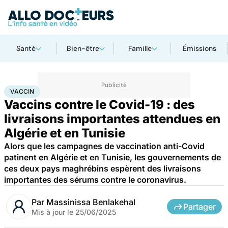
Santé
Bien-être
Famille
Émissions
Accueil
Santé
Maladies
Maladies infectieuses
Vaccin
VACCIN
Vaccins contre le Covid-19 : des
livraisons importantes attendues en
Algérie et en Tunisie
Alors que les campagnes de vaccination anti-Covid
patinent en Algérie et en Tunisie, les gouvernements de
ces deux pays maghrébins espèrent des livraisons
importantes des sérums contre le coronavirus.
Par
Massinissa Benlakehal
Partager
Mis à jour le
25/06/2025