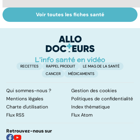
Voir toutes les fiches santé
Tout savoir sur
Covid-19 : tout
Va
les infections
savoir sur la
s
pulmonaires
maladie
t
t
RECETTES
RAPPEL PRODUIT
LE MAG DE LA SANTÉ
CANCER
MÉDICAMENTS
Qui sommes-nous ?
Gestion des cookies
Mentions légales
Politiques de confidentialité
Charte d'utilisation
Index thématique
Flux RSS
Flux Atom
Retrouvez-nous sur