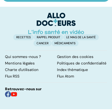
les infections
amygdales : que
oc
pulmonaires
faire en cas
qu
d'angine ?
su
in
RECETTES
RAPPEL PRODUIT
LE MAG DE LA SANTÉ
CANCER
MÉDICAMENTS
Qui sommes-nous ?
Gestion des cookies
Mentions légales
Politiques de confidentialité
Charte d'utilisation
Index thématique
Flux RSS
Flux Atom
Retrouvez-nous sur