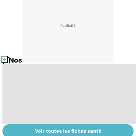
Nos fiches santé
Voir toutes les fiches santé
Tout savoir sur
Inflammation des
Vi