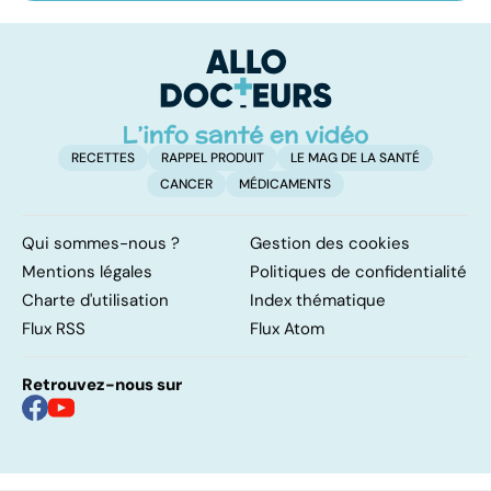
les infections
amygdales : que
oc
pulmonaires
faire en cas
qu
d'angine ?
su
in
RECETTES
RAPPEL PRODUIT
LE MAG DE LA SANTÉ
CANCER
MÉDICAMENTS
Qui sommes-nous ?
Gestion des cookies
Mentions légales
Politiques de confidentialité
Charte d'utilisation
Index thématique
Flux RSS
Flux Atom
Retrouvez-nous sur