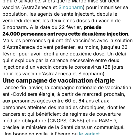
piqure salvatrice. Alors que le Maroc mise sur deux
vaccins (AstraZeneca et
Sinopharm
) pour immuniser sa
population, les agents de santé injectent, depuis le
vendredi dernier, les deuxièmes doses du vaccin de
Sinopharm. A la date du 22 février,
près de
24.000 personnes ont reçu cette deuxième injection
.
Mais les personnes qui ont été vaccinées avec la solution
d'AstraZeneca doivent patienter, au moins, jusqu'au 26
février pour avoir droit à une deuxième dose. Un délai
qui s'explique par la carence nécessaire entre deux
injections d'un vaccin contre le coronavirus (28 jours
pour les vaccin d'AstraZeneca et Sinopharm).
Une campagne de vaccination élargie
Lancée fin janvier, la campagne nationale de vaccination
anti-Covid sera élargie, à partir de mercredi prochain,
aux personnes âgées entre 60 et 64 ans et aux
personnes atteintes des maladies chroniques, dont les
cancers et qui bénéficient de régimes de couverture
médiale obligatoire (CNOPS, CNSS) et du RAMED,
précise le ministère de la Santé dans un communiqué.
Une bonne nouvelle, à l'heure où
le variant