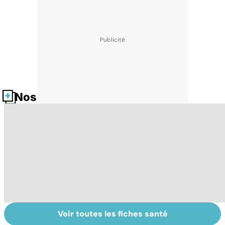
Nos fiches santé
Voir toutes les fiches santé
Tout savoir sur
Inflammation des
Vi