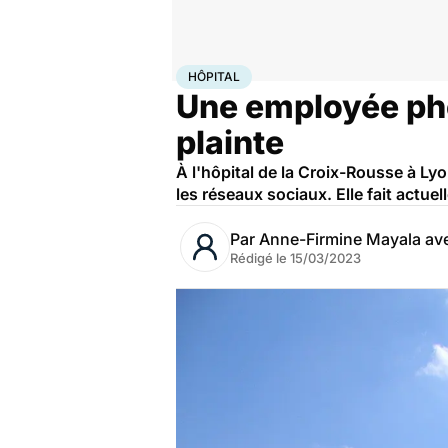
Accueil
Santé
Société
Justice
Hôpital
HÔPITAL
Une employée phot
plainte
À l'hôpital de la Croix-Rousse à Ly
les réseaux sociaux. Elle fait actuel
Par
Anne-Firmine Mayala av
Rédigé le
15/03/2023