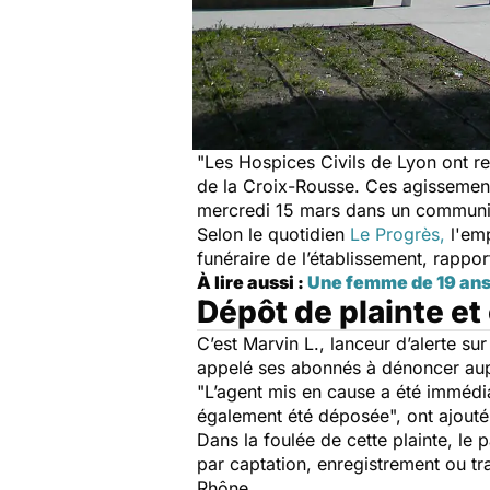
"
Les
Hospices Civils de Lyon
ont re
de la Croix-Rousse
. Ces agissement
mercredi 15 mars dans un communiq
Selon le quotidien
Le Progrès,
l'emp
funéraire de l’établissement, rappo
À lire aussi :
Une femme de 19 ans
Dépôt de plainte e
C’est Marvin L., lanceur d’alerte su
appelé ses abonnés à dénoncer au
"
L’agent mis en cause a été imméd
également été déposée
", ont ajout
Dans la foulée de cette plainte, le 
par captation, enregistrement ou t
Rhône.