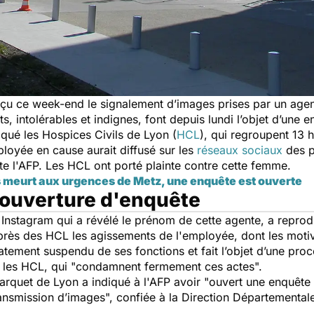
çu ce week-end le signalement d’images prises par un age
s, intolérables et indignes, font depuis lundi l’objet d’une 
ué les Hospices Civils de Lyon (
HCL
), qui regroupent 13 
loyée en cause aurait diffusé sur les
réseaux sociaux
des p
rte l'AFP. Les HCL ont porté plainte contre cette femme.
 meurt aux urgences de Metz, une enquête est ouverte
t ouverture d'enquête
r Instagram
qui a révélé le prénom de cette agente, a reprod
près des HCL
les agissements de l'employée, dont les moti
iatement suspendu de ses fonctions
et fait l’objet d’une pro
é les HCL, qui "
condamnent fermement ces actes
".
parquet
de Lyon a indiqué à l'AFP avoir "
ouvert une enquête d
ransmission d’images
", confiée à la Direction Départementale