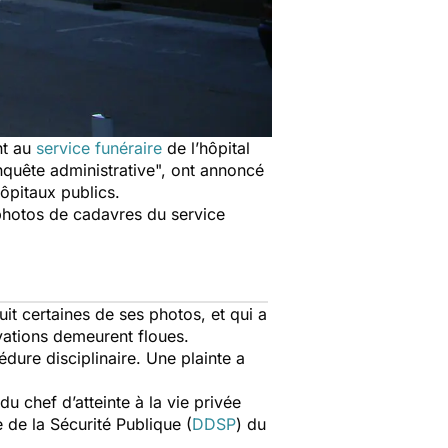
nt au
service funéraire
de l’
hôpital
enquête administrative
", ont annoncé
hôpitaux publics.
hotos de cadavres du service
uit certaines de ses photos
, et qui a
vations demeurent floues.
cédure disciplinaire. Une plainte a
u chef d’atteinte à la vie privée
 de la Sécurité Publique (
DDSP
) du