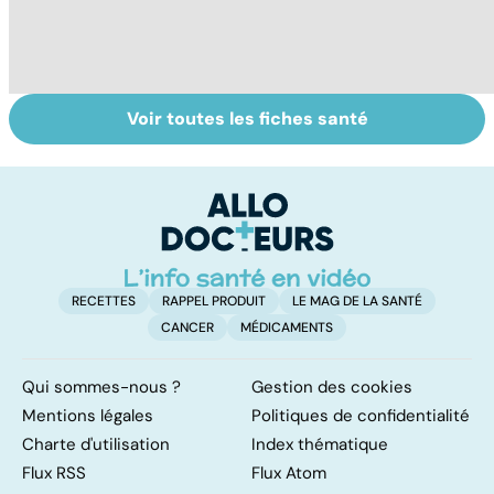
Voir toutes les fiches santé
Femmes :
Violences
Bi
comment
sexuelles :
m
jouissez-vous ?
comment s'en
remettre ?
RECETTES
RAPPEL PRODUIT
LE MAG DE LA SANTÉ
CANCER
MÉDICAMENTS
Qui sommes-nous ?
Gestion des cookies
Mentions légales
Politiques de confidentialité
Charte d'utilisation
Index thématique
Flux RSS
Flux Atom