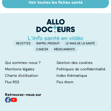
Voir toutes les fiches santé
Violences
Staphylocoque
Vi
sexuelles :
doré : une
e
comment s'en
bactérie sous
le
remettre ?
surveillance
RECETTES
RAPPEL PRODUIT
LE MAG DE LA SANTÉ
CANCER
MÉDICAMENTS
Qui sommes-nous ?
Gestion des cookies
Mentions légales
Politiques de confidentialité
Charte d'utilisation
Index thématique
Flux RSS
Flux Atom
Retrouvez-nous sur