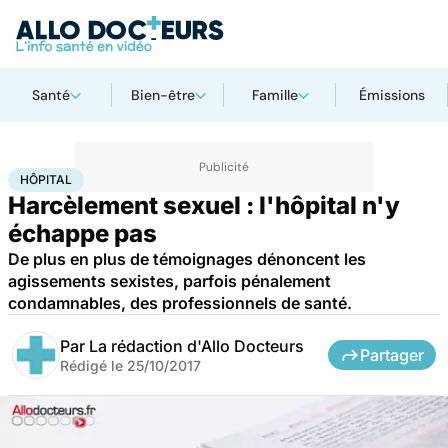
Santé
Bien-être
Famille
Émissions
Accueil
Santé
Société
Hôpital
HÔPITAL
Harcèlement sexuel : l'hôpital n'y
échappe pas
De plus en plus de témoignages dénoncent les
agissements sexistes, parfois pénalement
condamnables, des professionnels de santé.
Par
La rédaction d'Allo Docteurs
Partager
Rédigé le
25/10/2017