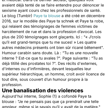
avaient déjà tenté de se faire entendre pour dénoncer le
sexisme ayant cours chez les professionnels de santé.
Le blog (Tumblr)
Paye ta blouse
a été créé en décembre
2016, sur le modèle des Paye ta schnek et Paye ta robe,
qui relaient des témoignages de femmes victimes de
harcèlement de rue et dans la profession d’avocat. Les
plus de 200 témoignages sont glaçants. Ici :
"
« J’crois
qu’il est grand-temps que tu me suces! »
Les quatre
autres médecins présents ont bien sûr ricané bêtement".
Humour carabin sans doute. Là :
"Tu es une nouvelle
interne ? Est-ce que tu avales ?".
Page suivante :
"Tu as
déjà titillé des prostates toi ?".
Des récits d'externes,
d'internes ou d'infirmières, devant lesquelles leur
supérieur hiérarchique, un homme, croit avoir licence de
tout dire, sous couvert d’un humour propre à la
profession.
Une banalisation des violences
Aujourd'hui interne, Sophie (1) a cofondé Paye ta
blouse :
"Je ne pensais pas que ça prendrait une telle
ampleur, même si je savais qu’il y avait de la matière."