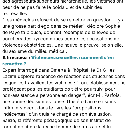
des agresseurs/supérieurs hiérarchique, les victimes ont
peur de ne pas faire le poids... et de subir des
représailles.
"Les médecins refusent de se remettre en question, il y a
une grosse part d’ego dans ce métier",
déplore Sophie
de Paye ta blouse, donnant l'exemple de la levée de
boucliers des gynécologues contre les accusations de
violences obstétricales. Une nouvelle preuve, selon elle,
du sexisme du milieu médical.
A lire aussi :
Violences sexuelles : comment s'en
remettre ?
Expert interrogé dans
Omerta à l’hôpital,
le Dr Gilles
Lazimi déplore l’absence de réaction des structures dans
lesquelles travaillent les victimes :
"Tout établissement ne
protégeant pas les étudiants doit être poursuivi pour
non-assistance à personne en danger",
écrit-il. Parfois,
une bonne décision est prise. Une étudiante en soins
infirmiers décrit dans le livre les
"propositions
indécentes"
d’un titulaire chargé de son évaluation.
Saisie, la référente pédagogique de son Institut de
formation libère la jeune femme de son stage et lui