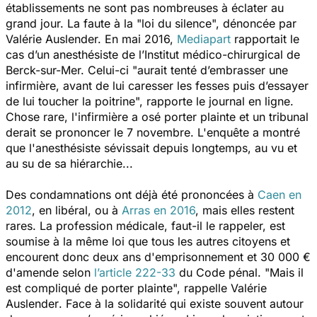
établissements ne sont pas nombreuses à éclater au
grand jour. La faute à la
"loi du silence",
dénoncée par
Valérie Auslender. En mai 2016,
Mediapart
rapportait le
cas d’un anesthésiste de l’Institut médico-chirurgical de
Berck-sur-Mer. Celui-ci
"aurait tenté d’embrasser une
infirmière, avant de lui caresser les fesses puis d’essayer
de lui toucher la poitrine",
rapporte le journal en ligne.
Chose rare, l'infirmière a osé porter plainte et un tribunal
derait se prononcer le 7 novembre. L'enquête a montré
que l'anesthésiste sévissait depuis longtemps, au vu et
au su de sa hiérarchie...
Des condamnations ont déjà été prononcées à
Caen en
2012
, en libéral, ou à
Arras en 2016
, mais elles restent
rares. La profession médicale, faut-il le rappeler, est
soumise à la même loi que tous les autres citoyens et
encourent donc deux ans d'emprisonnement et 30 000 €
d'amende selon
l’article 222-33
du Code pénal.
"Mais il
est compliqué de porter plainte",
rappelle Valérie
Auslender
.
Face à la solidarité qui existe souvent autour