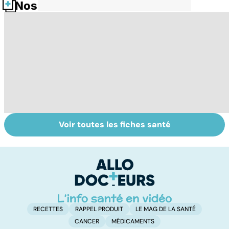
Nos fiches santé
Voir toutes les fiches santé
Tout savoir sur
Inflammation des
S
les infections
amygdales : que
do
pulmonaires
faire en cas
b
d'angine ?
su
RECETTES
RAPPEL PRODUIT
LE MAG DE LA SANTÉ
CANCER
MÉDICAMENTS