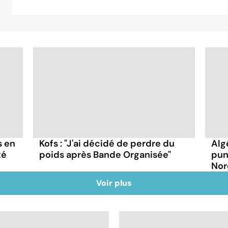
s en
Kofs : "J'ai décidé de perdre du
Alg
té
poids après Bande Organisée"
pun
Nor
Voir plus