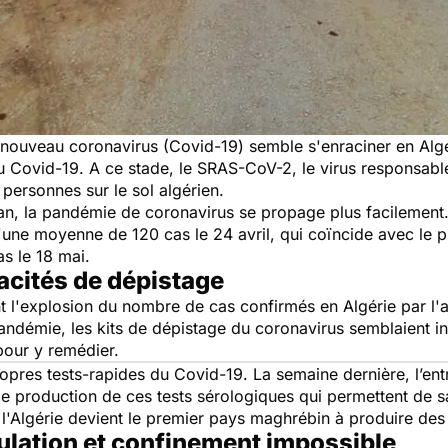
ouveau coronavirus (Covid-19) semble s'enraciner en Algér
u Covid-19. A ce stade, le SRAS-CoV-2, le virus responsabl
 personnes sur le sol algérien.
, la pandémie de coronavirus se propage plus facilement. L
'une moyenne de 120 cas le 24 avril, qui coïncide avec le 
s le 18 mai.
cités de dépistage
t l'explosion du nombre de cas confirmés en Algérie par l'
andémie, les kits de dépistage du coronavirus semblaient ins
s pour y remédier.
ropres tests-rapides du Covid-19. La semaine dernière, l’ent
e production de ces tests sérologiques qui permettent de s
e, l'Algérie devient le premier pays maghrébin à produire de
ulation et confinement impossible