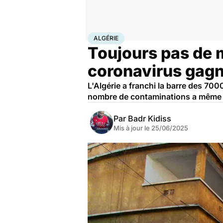
Accueil
Santé
Maladies
Maladies infectieuses
Algé
ALGÉRIE
Toujours pas de m
coronavirus gagn
L'Algérie a franchi la barre des 7
nombre de contaminations a même do
Par
Badr Kidiss
Mis à jour le
25/06/2025