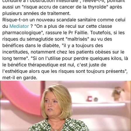
conduire à l'obstruction intestinale
", relève-t-il, pointant
aussi un "
risque accru de cancer de la thyroïde
" après
plusieurs années de traitement.
Risque-t-on un nouveau scandale sanitaire comme celui
du
Mediator
? "
On a plus de recul sur cette classe
pharmacologique
", rassure le Pr Faillie. Toutefois, si les
risques du sémaglutide sont "
maîtrisés
" au vu des
bénéfices dans le diabète, "
il y a toujours des
incertitudes, notamment chez les patients obèses sur le
long terme
". "
Si on l'utilise pour perdre quelques kilos, là
le bénéfice thérapeutique est nul, c'est juste de
l'esthétique alors que les risques sont toujours présents
",
met-il en garde.