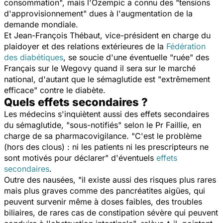
consommation
", mais l'Ozempic a connu des "
tensions
d'approvisionnement
" dues à l'augmentation de la
demande mondiale.
Et Jean-François Thébaut, vice-président en charge du
plaidoyer et des relations extérieures de la
Fédération
des diabétiques
, se soucie d'une éventuelle "
ruée
" des
Français sur le Wegovy quand il sera sur le marché
national, d'autant que le sémaglutide est "
extrêmement
efficace
" contre le diabète.
Quels effets secondaires ?
Les médecins s'inquiètent aussi des effets secondaires
du sémaglutide, "
sous-notifiés
" selon le Pr Faillie, en
charge de sa pharmacovigilance. "
C'est le problème
(hors des clous) : ni les patients ni les prescripteurs ne
sont motivés pour déclarer
" d'éventuels
effets
secondaires
.
Outre des nausées, "
il existe aussi des risques plus rares
mais plus graves comme des pancréatites aigües, qui
peuvent survenir même à doses faibles, des troubles
biliaires, de rares cas de constipation sévère qui peuvent