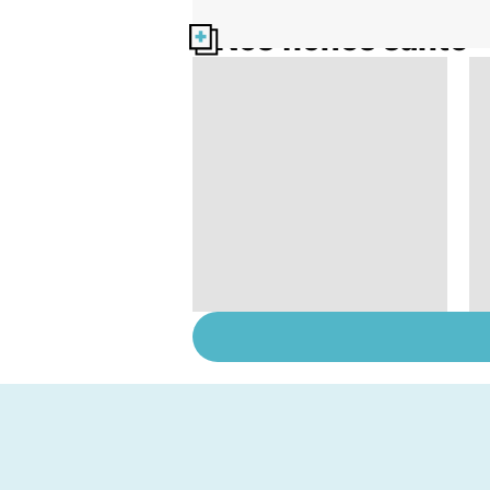
Nos fiches santé
Troubles de l'érection
: gardez la tête haute