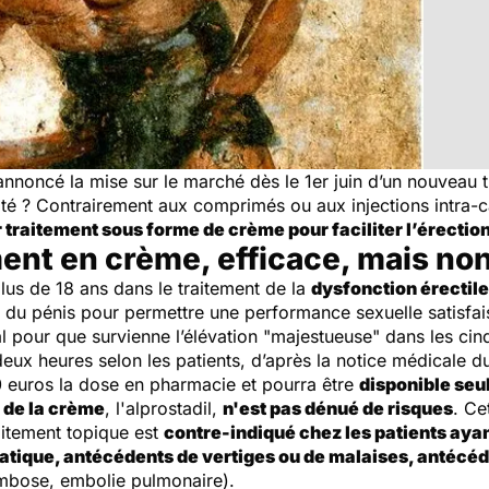
annoncé la mise sur le marché dès le 1er juin d’un nouveau t
lité ? Contrairement aux comprimés ou aux injections intra-
traitement sous forme de crème pour faciliter l’érectio
ent en crème, efficace, mais no
lus de 18 ans dans le traitement de la
dysfonction érectil
 du pénis pour permettre une performance sexuelle satisfaisan
l pour que survienne l’élévation "majestueuse" dans les cinq
ux heures selon les patients, d’après la notice médicale du
 euros la dose en pharmacie et pourra être
disponible se
f de la crème
, l'alprostadil,
n'est pas dénué de risques
. Ce
aitement topique est
contre-indiqué chez les patients aya
tique, antécédents de vertiges ou de malaises, antécéde
mbose, embolie pulmonaire).