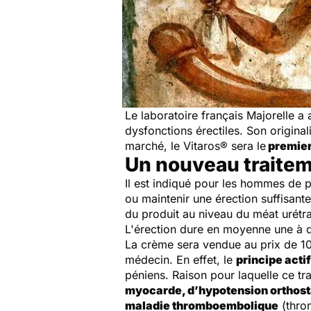
Le laboratoire français Majorelle a 
dysfonctions érectiles. Son origina
marché, le Vitaros® sera le
premier 
Un nouveau traitem
Il est indiqué pour les hommes de p
ou maintenir une érection suffisante
du produit au niveau du méat urétra
L'érection dure en moyenne une à de
La crème sera vendue au prix de 10
médecin. En effet, le
principe acti
péniens. Raison pour laquelle ce tr
myocarde, d’hypotension orthosta
maladie thromboembolique
(thro