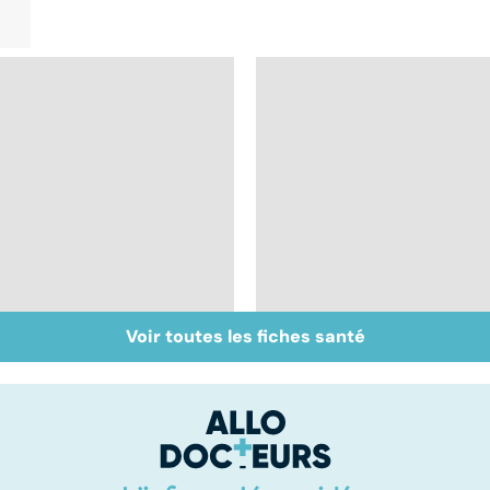
Voir toutes les fiches santé
VIH : la maladie dont
Tout savoir sur les
on ne guérit pas
anti-inflammatoires