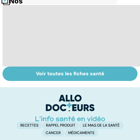
Nos fiches santé
Voir toutes les fiches santé
Troubles de
Tout savoir sur
I
l'érection :
les infections
a
gardez la tête
pulmonaires
fa
haute
d'
RECETTES
RAPPEL PRODUIT
LE MAG DE LA SANTÉ
CANCER
MÉDICAMENTS