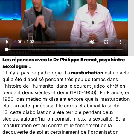
Les réponses avec le Dr Philippe Brenot, psychiatre
sexologue
:
"Il n'y a pas de pathologie. La
masturbation
est un acte
qui a été diabolisé pendant très peu de temps dans
l'histoire de l'humanité, dans le courant judéo-chrétien
pendant deux siècles et demi (1810-1950). En France, en
1950, des médecins disaient encore que la masturbation
était un acte qui épuisait le corps et abîmait la santé.
"Si cette diabolisation a été terrible pendant deux
siècles, aujourd'hui on connaît mieux la sexualité. Et la
masturbation est au contraire le fondement de la
découverte de soi et certainement de l'organisation