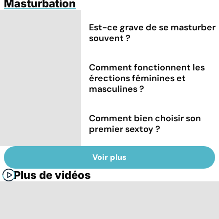
Masturbation
Est-ce grave de se masturber
souvent ?
Comment fonctionnent les
érections féminines et
masculines ?
Comment bien choisir son
premier sextoy ?
Voir plus
Plus de vidéos