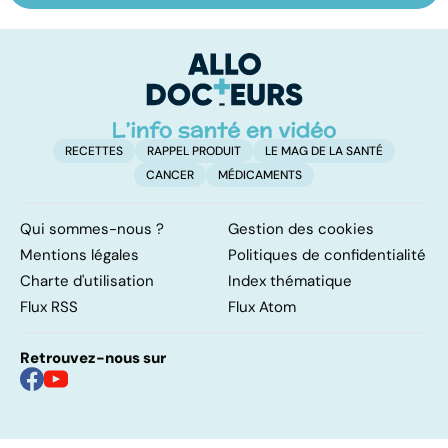
retrouver sa
contraception !
le
libido ?
p
RECETTES
RAPPEL PRODUIT
LE MAG DE LA SANTÉ
CANCER
MÉDICAMENTS
Qui sommes-nous ?
Gestion des cookies
Mentions légales
Politiques de confidentialité
Charte d'utilisation
Index thématique
Flux RSS
Flux Atom
Retrouvez-nous sur