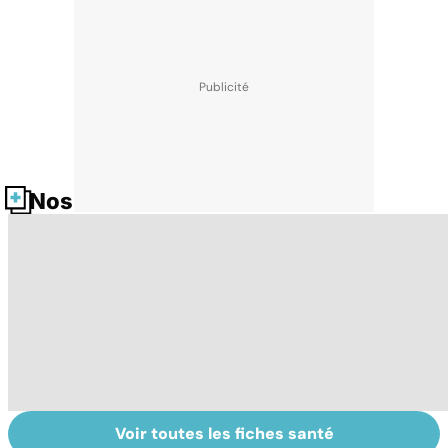
Nos fiches santé
Voir toutes les fiches santé
Sexe : comment
À chacune sa
To