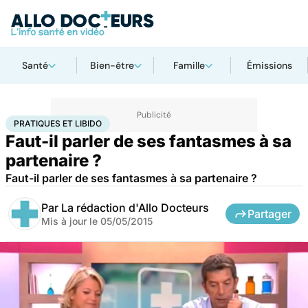
Santé
Bien-être
Famille
Émissions
Accueil
Bien-être
Sexo
Pratiques et libido
PRATIQUES ET LIBIDO
Faut-il parler de ses fantasmes à sa
partenaire ?
Faut-il parler de ses fantasmes à sa partenaire ?
Par
La rédaction d'Allo Docteurs
Partager
Mis à jour le
05/05/2015