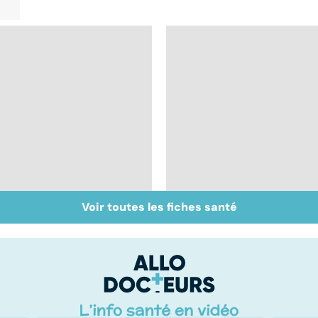
Voir toutes les fiches santé
Sclérose en plaques :
Tout savoir sur les
tout savoir sur cette
infections
maladie
pulmonaires
neurologique