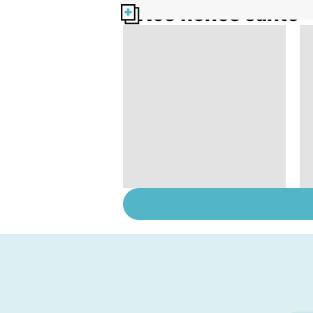
Nos fiches santé
Sexe : comment
retrouver sa libido ?