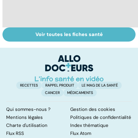
Voir toutes les fiches santé
Sexe : comment
Fibromes utérins
To
retrouver sa
: des tumeurs
le
libido ?
bénignes
p
RECETTES
RAPPEL PRODUIT
LE MAG DE LA SANTÉ
CANCER
MÉDICAMENTS
Qui sommes-nous ?
Gestion des cookies
Mentions légales
Politiques de confidentialité
Charte d'utilisation
Index thématique
Flux RSS
Flux Atom