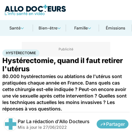
Santé
Bien-être
Famille
Émissions
Accueil
Santé
Maladies
Hystérectomie
HYSTÉRECTOMIE
Hystérectomie, quand il faut retirer
l'utérus
80.000 hystérectomies ou ablations de l'utérus sont
pratiquées chaque année en France. Dans quels cas
cette chirurgie est-elle indiquée ? Peut-on encore avoir
une vie sexuelle après cette intervention ? Quelles sont
les techniques actuelles les moins invasives ? Les
réponses à vos questions.
Par
La rédaction d'Allo Docteurs
Partager
Mis à jour le
27/06/2022