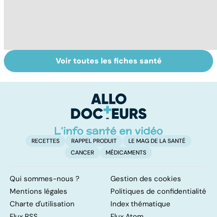
Voir toutes les fiches santé
Gynéco : un suivi
Sexualité,
L
pour la vie
infertilité et
od
PMA, des liens
sa
étroits
RECETTES
RAPPEL PRODUIT
LE MAG DE LA SANTÉ
CANCER
MÉDICAMENTS
Qui sommes-nous ?
Gestion des cookies
Mentions légales
Politiques de confidentialité
Charte d'utilisation
Index thématique
Flux RSS
Flux Atom