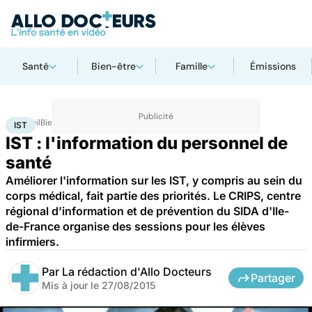
Santé
Bien-être
Famille
Émissions
Accueil
Bien-être
Sexo
IST
IST
IST : l'information du personnel de
santé
Améliorer l'information sur les IST, y compris au sein du
corps médical, fait partie des priorités. Le CRIPS, centre
régional d’information et de prévention du SIDA d'Ile-
de-France organise des sessions pour les élèves
infirmiers.
Par
La rédaction d'Allo Docteurs
Partager
Mis à jour le
27/08/2015