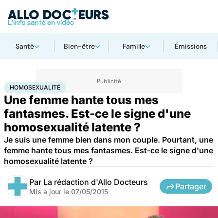
Santé
Bien-être
Famille
Émissions
Accueil
Bien-être
Sexo
Homosexualité
HOMOSEXUALITÉ
Une femme hante tous mes
fantasmes. Est-ce le signe d'une
homosexualité latente ?
Je suis une femme bien dans mon couple. Pourtant, une
femme hante tous mes fantasmes. Est-ce le signe d'une
homosexualité latente ?
Par
La rédaction d'Allo Docteurs
Partager
Mis à jour le
07/05/2015