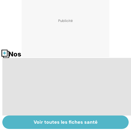
Nos fiches santé
Voir toutes les fiches santé
Femmes :
Bien vivre la
Gy
comment
ménopause
po