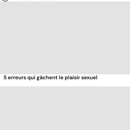
5 erreurs qui gâchent le plaisir sexuel