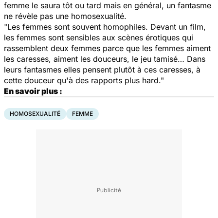
femme le saura tôt ou tard mais en général, un fantasme
ne révèle pas une homosexualité.
"Les femmes sont souvent homophiles. Devant un film,
les femmes sont sensibles aux scènes érotiques qui
rassemblent deux femmes parce que les femmes aiment
les caresses, aiment les douceurs, le jeu tamisé… Dans
leurs fantasmes elles pensent plutôt à ces caresses, à
cette douceur qu'à des rapports plus
hard
."
En savoir plus :
HOMOSEXUALITÉ
FEMME