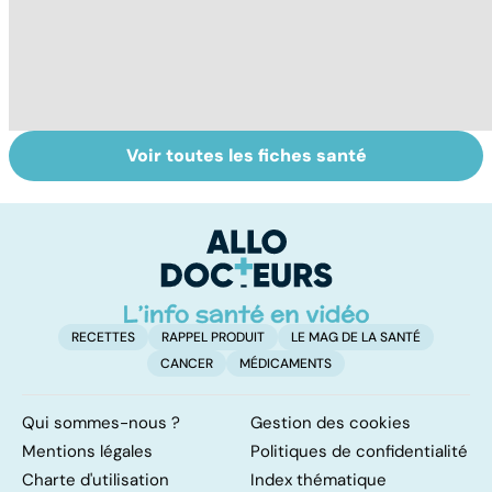
Voir toutes les fiches santé
Le sperme : son
Don de gamètes :
C
odeur, sa couleur,
le pour et le
e
sa composition...
contre d'une
l
levée de
l'anonymat
RECETTES
RAPPEL PRODUIT
LE MAG DE LA SANTÉ
CANCER
MÉDICAMENTS
Qui sommes-nous ?
Gestion des cookies
Mentions légales
Politiques de confidentialité
Charte d'utilisation
Index thématique