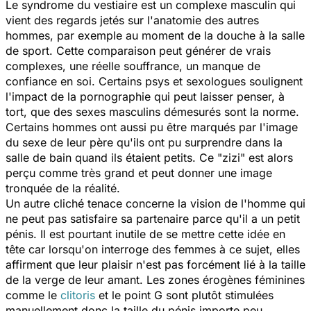
Le syndrome du vestiaire est un complexe masculin qui
vient des regards jetés sur l'anatomie des autres
hommes, par exemple au moment de la douche à la salle
de sport. Cette comparaison peut générer de vrais
complexes, une réelle souffrance, un manque de
confiance en soi. Certains psys et sexologues soulignent
l'impact de la pornographie qui peut laisser penser, à
tort, que des sexes masculins démesurés sont la norme.
Certains hommes ont aussi pu être marqués par l'image
du sexe de leur père qu'ils ont pu surprendre dans la
salle de bain quand ils étaient petits. Ce "zizi" est alors
perçu comme très grand et peut donner une image
tronquée de la réalité.
Un autre cliché tenace concerne la vision de l'homme qui
ne peut pas satisfaire sa partenaire parce qu'il a un petit
pénis. Il est pourtant inutile de se mettre cette idée en
tête car lorsqu'on interroge des femmes à ce sujet, elles
affirment que leur plaisir n'est pas forcément lié à la taille
de la verge de leur amant. Les zones érogènes féminines
comme le
clitoris
et le point G sont plutôt stimulées
manuellement donc la taille du pénis importe peu.