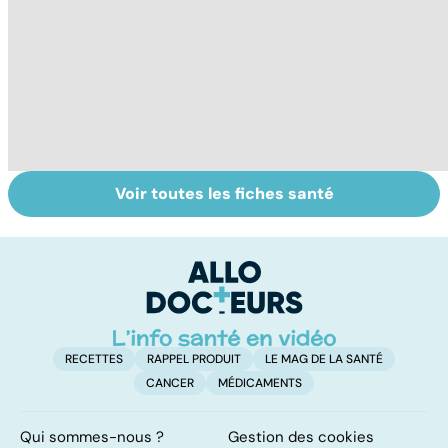
Voir toutes les fiches santé
Tout savoir sur
Inflammation des
Su
les infections
amygdales : que
le
pulmonaires
faire en cas
l'
d'angine ?
RECETTES
RAPPEL PRODUIT
LE MAG DE LA SANTÉ
CANCER
MÉDICAMENTS
Qui sommes-nous ?
Gestion des cookies