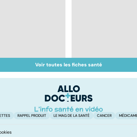
Voir toutes les fiches santé
L'andropause, la
Vivre après un
ménopause des
cancer
hommes ?
ETTES
RAPPEL PRODUIT
LE MAG DE LA SANTÉ
CANCER
MÉDICAM
ookies