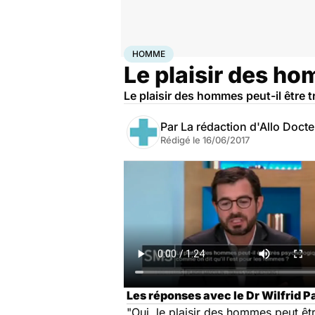
Accueil
Bien-être
Psycho
Homme
HOMME
Le plaisir des ho
Le plaisir des hommes peut-il être 
Par
La rédaction d'Allo Doct
Rédigé le
16/06/2017
Les réponses avec le Dr Wilfrid 
"Oui, le plaisir des hommes peut ê