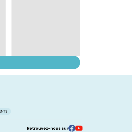
Incontinence urinaire
: les hommes aussi
ENTS
Retrouvez-nous sur