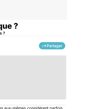
que ?
s ?
Partager
mes eux-mêmes considèrent parfois