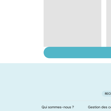
Violences sexuelles :
comment s'en
remettre ?
REC
Qui sommes-nous ?
Gestion des c