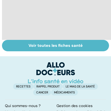
Voir toutes les fiches santé
Violences
Vivre après un
L
sexuelles :
cancer
fa
comment s'en
on
remettre ?
RECETTES
RAPPEL PRODUIT
LE MAG DE LA SANTÉ
CANCER
MÉDICAMENTS
Qui sommes-nous ?
Gestion des cookies