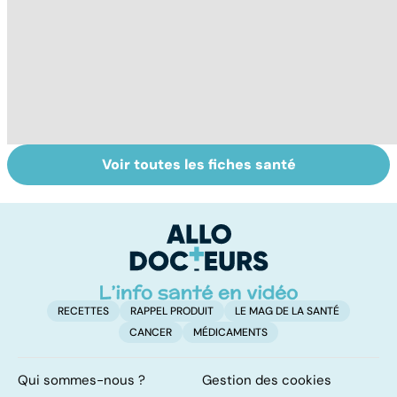
Voir toutes les fiches santé
Gynéco : que
À chacune sa
S
faire contre les
contraception !
va
irritations
fa
intimes ?
?
RECETTES
RAPPEL PRODUIT
LE MAG DE LA SANTÉ
CANCER
MÉDICAMENTS
Qui sommes-nous ?
Gestion des cookies