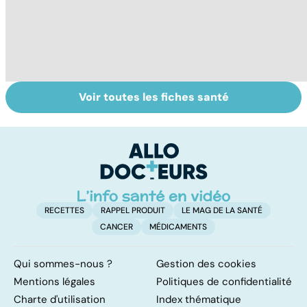
Voir toutes les fiches santé
L'avortement :
Gynéco : un suivi
À
quels délais,
pour la vie
c
quelles
méthodes ?
RECETTES
RAPPEL PRODUIT
LE MAG DE LA SANTÉ
CANCER
MÉDICAMENTS
Qui sommes-nous ?
Gestion des cookies
Mentions légales
Politiques de confidentialité
Charte d'utilisation
Index thématique