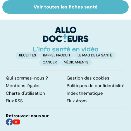
Voir toutes les fiches santé
Le TDAH, un
Violences
A
trouble de
sexuelles :
va
l'attention avec
comment s'en
cé
ou sans
remettre ?
é
hyperactivité
t
RECETTES
RAPPEL PRODUIT
LE MAG DE LA SANTÉ
CANCER
MÉDICAMENTS
Qui sommes-nous ?
Gestion des cookies
Mentions légales
Politiques de confidentialité
Charte d'utilisation
Index thématique
Flux RSS
Flux Atom
Retrouvez-nous sur