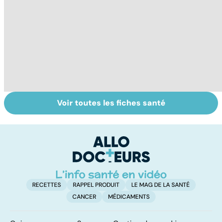
Voir toutes les fiches santé
Le TDAH, un
Violences
A
trouble de
sexuelles :
va
l'attention avec
comment s'en
cé
ou sans
remettre ?
é
hyperactivité
t
RECETTES
RAPPEL PRODUIT
LE MAG DE LA SANTÉ
CANCER
MÉDICAMENTS