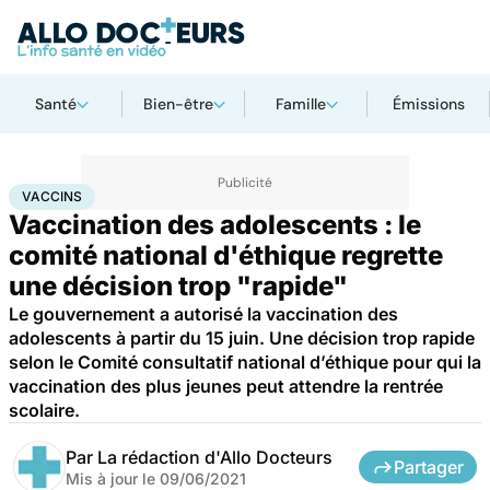
Santé
Bien-être
Famille
Émissions
Accueil
Santé
Médicaments
Vaccins
VACCINS
Vaccination des adolescents : le
comité national d'éthique regrette
une décision trop "rapide"
Le gouvernement a autorisé la vaccination des
adolescents à partir du 15 juin. Une décision trop rapide
selon le Comité consultatif national d’éthique pour qui la
vaccination des plus jeunes peut attendre la rentrée
scolaire.
Par
La rédaction d'Allo Docteurs
Partager
Mis à jour le
09/06/2021