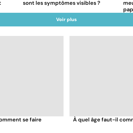
t
sont les symptômes visibles ?
meu
pap
Voir plus
comment se faire
À quel âge faut-il comm