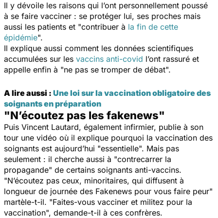
Il y dévoile les raisons qui l’ont personnellement poussé
à se faire vacciner : se protéger lui, ses proches mais
aussi les patients et "
contribuer à
la fin de cette
épidémie
".
Il explique aussi comment les données scientifiques
accumulées sur les
vaccins anti-covid
l’ont rassuré et
appelle enfin à "
ne pas se tromper de débat
".
A lire aussi :
Une loi sur la vaccination obligatoire des
soignants en préparation
"N’écoutez pas les fakenews"
Puis Vincent Lautard, également infirmier, publie à son
tour une vidéo où il explique pourquoi la vaccination des
soignants est aujourd’hui "
essentielle
". Mais pas
seulement : il cherche aussi à "
contrecarrer la
propagande
" de certains soignants anti-vaccins.
"
N’écoutez pas ceux, minoritaires, qui diffusent à
longueur de journée des Fakenews pour vous faire peur
"
martèle-t-il. "
Faites-vous vacciner et militez pour la
vaccination
", demande-t-il à ces confrères.