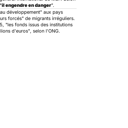
u'il engendre en danger
".
t au développement"
aux pays
ours forcés"
de migrants irréguliers.
15,
"les fonds issus des institutions
lions d'euros"
, selon l'ONG.