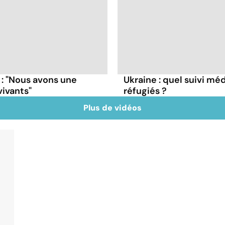
 : "Nous avons une
Ukraine : quel suivi mé
vivants"
réfugiés ?
Plus de vidéos