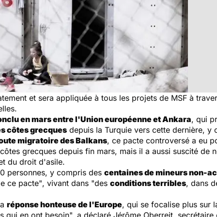
tement et sera appliquée à tous les projets de MSF à trave
lles.
nclu en mars entre l'Union européenne et Ankara
, qui p
es côtes grecques
depuis la Turquie vers cette dernière, y
route migratoire des Balkans
, ce pacte controversé a eu 
 côtes grecques depuis fin mars, mais il a aussi suscité de 
 du droit d'asile.
000 personnes, y compris des
centaines de mineurs non-
e ce pacte"
, vivant dans
"des
conditions terribles
, dans d
.
la
réponse honteuse de l'Europe
, qui se focalise plus sur 
s qui en ont besoin",
a déclaré Jérôme Oberreit, secrétaire 