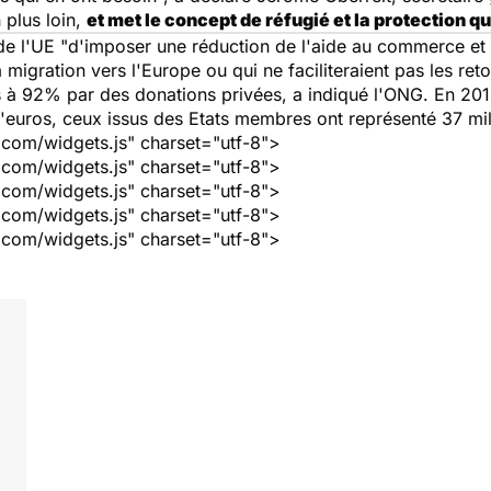
 plus loin,
et met le concept de réfugié et la protection q
e l'UE "
d'imposer une réduction de l'aide au commerce e
 migration vers l'Europe ou qui ne faciliteraient pas les ret
s à 92% par des donations privées, a indiqué l'ONG. En 20
d'euros, ceux issus des Etats membres ont représenté 37 mil
r.com/widgets.js" charset="utf-8">
r.com/widgets.js" charset="utf-8">
r.com/widgets.js" charset="utf-8">
r.com/widgets.js" charset="utf-8">
r.com/widgets.js" charset="utf-8">