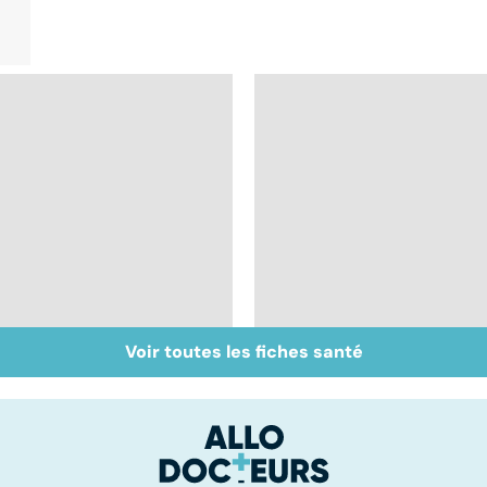
Voir toutes les fiches santé
Inflammation des
Suicide : prévenir le
amygdales : que faire
passage à l'acte
en cas d'angine ?