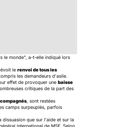
rs le monde",
a-t-elle indiqué lors
révoit le
renvoi de tous les
 compris les demandeurs d'asile.
pour effet de provoquer une
baisse
nombreuses critiques de la part des
accompagnés
, sont restées
es camps surpeuplés, parfois
la dissuasion que sur l'aide et sur la
général international de MSF. Selon