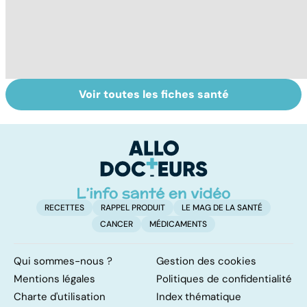
Voir toutes les fiches santé
Dérèglement
Tout savoir sur
I
hormonal : et si
les infections
a
c'était les
pulmonaires
fa
surrénales ?
d'
RECETTES
RAPPEL PRODUIT
LE MAG DE LA SANTÉ
CANCER
MÉDICAMENTS
Qui sommes-nous ?
Gestion des cookies
Mentions légales
Politiques de confidentialité
Charte d'utilisation
Index thématique