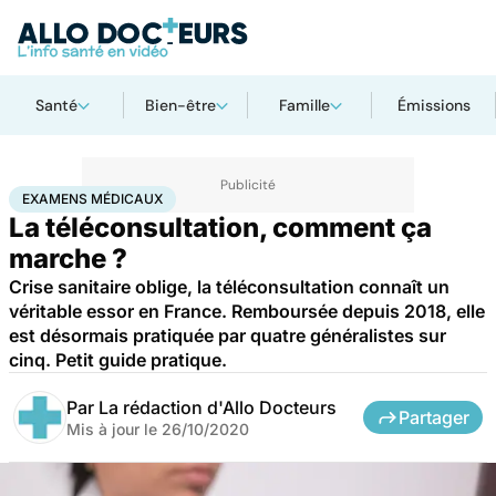
Santé
Bien-être
Famille
Émissions
Accueil
Santé
Société
Économie
Examens médicaux
EXAMENS MÉDICAUX
La téléconsultation, comment ça
marche ?
Crise sanitaire oblige, la téléconsultation connaît un
véritable essor en France. Remboursée depuis 2018, elle
est désormais pratiquée par quatre généralistes sur
cinq. Petit guide pratique.
Par
La rédaction d'Allo Docteurs
Partager
Mis à jour le
26/10/2020