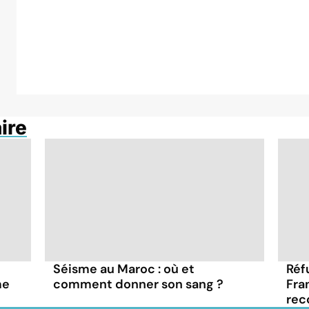
ire
Séisme au Maroc : où et
Réf
me
comment donner son sang ?
Fra
rec