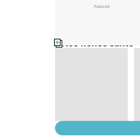
Nos fiches santé
HPV : tout savoir sur
les papillomavirus