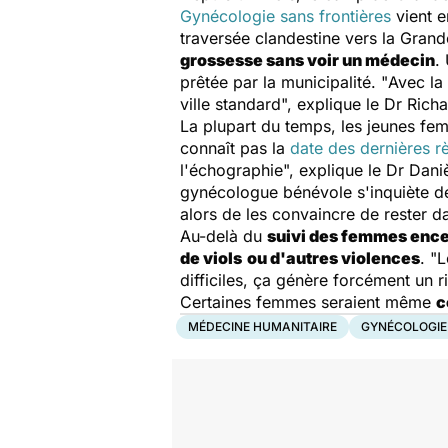
Gynécologie sans frontières
vient e
traversée clandestine vers la Gran
grossesse sans voir un médecin
.
prêtée par la municipalité. "
Avec la
ville standard
", explique le Dr Rich
La plupart du temps, les jeunes fe
connaît pas la
date des dernières r
l'échographie
", explique le Dr Dan
gynécologue bénévole s'inquiète de 
alors de les convaincre de rester 
Au-delà du
suivi des femmes ence
de viols
ou d'autres violences
. "
L
difficiles, ça génère forcément un 
Certaines femmes seraient même
c
MÉDECINE HUMANITAIRE
GYNÉCOLOGIE