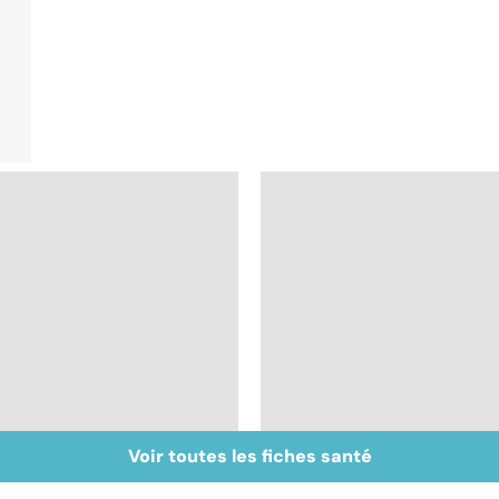
Voir toutes les fiches santé
Gynéco : un suivi
Gynéco : que faire
pour la vie
contre les irritations