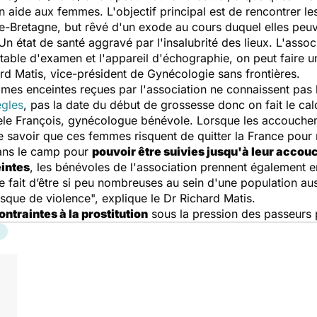
n aide aux femmes. L'objectif principal est de rencontrer l
de-Bretagne, but rêvé d'un exode au cours duquel elles peu
 Un état de santé aggravé par l'insalubrité des lieux. L'asso
 table d'examen et l'appareil d'échographie, on peut faire 
ard Matis, vice-président de Gynécologie sans frontières.
mmes enceintes reçues par l'association ne connaissent pas
ègles
, pas la date du début de grossesse donc on fait le ca
ièle François, gynécologue bénévole. Lorsque les accouchem
savoir que ces femmes risquent de quitter la France pour re
dans le camp pour
pouvoir être suivies jusqu'à leur acco
intes
, les bénévoles de l'association prennent également 
e fait d’être si peu nombreuses au sein d'une population au
risque de violence
", explique le Dr Richard Matis.
ontraintes à la prostitution
sous la pression des passeurs 