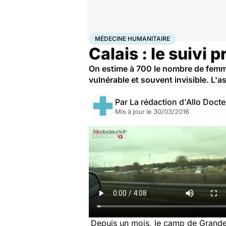
Accueil
Bien-être
Sexo
Médecine humanitaire
MÉDECINE HUMANITAIRE
Calais : le suivi
On estime à 700 le nombre de femme
vulnérable et souvent invisible. L'
Par
La rédaction d'Allo Doct
Mis à jour le
30/03/2016
Depuis un mois, le camp de Grande-S