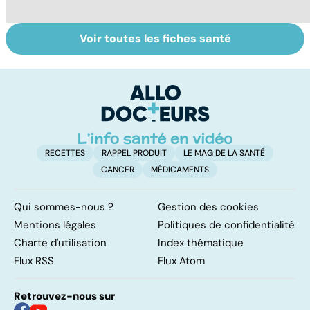
Voir toutes les fiches santé
Tout savoir sur
Inflammation des
Su
les infections
amygdales : que
le
pulmonaires
faire en cas
l'
d'angine ?
RECETTES
RAPPEL PRODUIT
LE MAG DE LA SANTÉ
CANCER
MÉDICAMENTS
Qui sommes-nous ?
Gestion des cookies
Mentions légales
Politiques de confidentialité
Charte d'utilisation
Index thématique
Flux RSS
Flux Atom
Retrouvez-nous sur