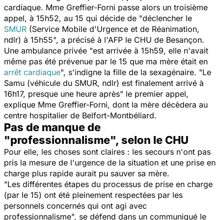
cardiaque. Mme Greffier-Forni passe alors un troisième
appel, à 15h52, au 15 qui décide de "
déclencher le
SMUR
(Service Mobile d'Urgence et de Réanimation,
ndlr)
à 15h55
", a précisé à l'AFP le CHU de Besançon.
Une ambulance privée "
est arrivée à 15h59, elle n'avait
même pas été prévenue par le 15 que ma mère était en
arrêt cardiaque
", s'indigne la fille de la sexagénaire. "
Le
Samu
(véhicule du SMUR, ndlr)
est finalement arrivé à
16h17, presque une heure après
" le premier appel,
explique Mme Greffier-Forni, dont la mère décèdera au
centre hospitalier de Belfort-Montbéliard.
Pas de manque de
"professionnalisme", selon le CHU
Pour elle, les choses sont claires : les secours n'ont pas
pris la mesure de l'urgence de la situation et une prise en
charge plus rapide aurait pu sauver sa mère.
"
Les différentes étapes du processus de prise en charge
(par le 15) ont été pleinement respectées par les
personnels concernés qui ont agi avec
professionnalisme
", se défend dans un communiqué le