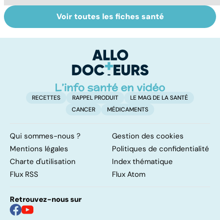
Voir toutes les fiches santé
Pneumothorax :
La méningite : à
To
quand l'air
traiter en
le
s'échappe des
urgence
p
poumons
RECETTES
RAPPEL PRODUIT
LE MAG DE LA SANTÉ
CANCER
MÉDICAMENTS
Qui sommes-nous ?
Gestion des cookies
Mentions légales
Politiques de confidentialité
Charte d'utilisation
Index thématique
Flux RSS
Flux Atom
Retrouvez-nous sur