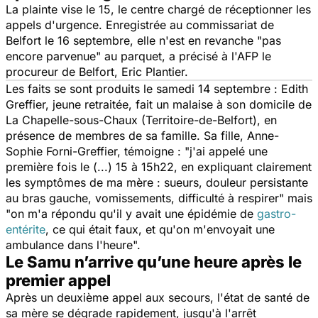
La plainte vise le 15, le centre chargé de réceptionner les
appels d'urgence. Enregistrée au commissariat de
Belfort le 16 septembre, elle n'est en revanche "
pas
encore parvenue
" au parquet, a précisé à l'AFP le
procureur de Belfort, Eric Plantier.
Les faits se sont produits le samedi 14 septembre : Edith
Greffier, jeune retraitée, fait un malaise à son domicile de
La Chapelle-sous-Chaux (Territoire-de-Belfort), en
présence de membres de sa famille. Sa fille, Anne-
Sophie Forni-Greffier, témoigne : "
j'ai appelé une
première fois le (...) 15 à 15h22, en expliquant clairement
les symptômes de ma mère : sueurs, douleur persistante
au bras gauche, vomissements, difficulté à respirer
" mais
"o
n m'a répondu qu'il y avait une épidémie de
gastro-
entérite
, ce qui était faux, et qu'on m'envoyait une
ambulance dans l'heure
".
Le Samu n’arrive qu’une heure après le
premier appel
Après un deuxième appel aux secours, l'état de santé de
sa mère se dégrade rapidement, jusqu'à l'arrêt