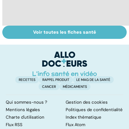
Voir toutes les fiches santé
Quel est le rôle
Viol : quelle prise
V
des associations
en charge pour
co
de patients ?
les victimes ?
t
fa
RECETTES
RAPPEL PRODUIT
LE MAG DE LA SANTÉ
CANCER
MÉDICAMENTS
Qui sommes-nous ?
Gestion des cookies
Mentions légales
Politiques de confidentialité
Charte d'utilisation
Index thématique
Flux RSS
Flux Atom