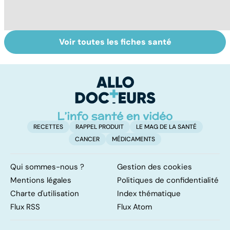
Voir toutes les fiches santé
Anémie :
Tout savoir sur
T
symptômes,
les transfusions
m
causes et
sanguines
d
traitements
RECETTES
RAPPEL PRODUIT
LE MAG DE LA SANTÉ
CANCER
MÉDICAMENTS
Qui sommes-nous ?
Gestion des cookies
Mentions légales
Politiques de confidentialité
Charte d'utilisation
Index thématique
Flux RSS
Flux Atom