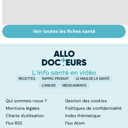
Voir toutes les fiches santé
Tout savoir sur le
Staphylocoque
M
cerveau
doré : une
c
bactérie sous
surveillance
RECETTES
RAPPEL PRODUIT
LE MAG DE LA SANTÉ
CANCER
MÉDICAMENTS
Qui sommes-nous ?
Gestion des cookies
Mentions légales
Politiques de confidentialité
Charte d'utilisation
Index thématique
Flux RSS
Flux Atom