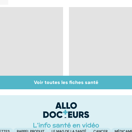
Voir toutes les fiches santé
Tout savoir sur les
Inflammation des
infections
amygdales : que faire
pulmonaires
en cas d'angine ?
ETTES
RAPPEL PRODUIT
LE MAG DE LA SANTÉ
CANCER
MÉDICAM