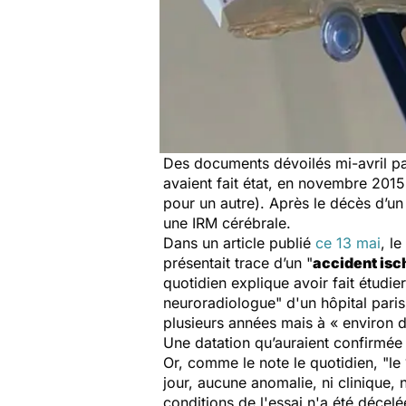
Des documents dévoilés mi-avril p
avaient fait état, en novembre 2015
pour un autre). Après le décès d’un
une IRM cérébrale.
Dans un article publié
ce 13 mai
,
le
présentait trace d’un
"
accident isc
quotidien explique avoir fait étudie
neuroradiologue"
d'un hôpital pari
plusieurs années mais à « environ 
Une datation qu’auraient confirmée l
Or, comme le note le quotidien, "le
jour, aucune anomalie, ni clinique, 
conditions de l'essai n'a été décel