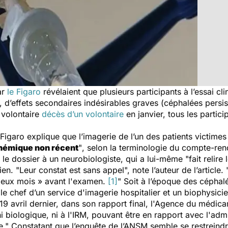
ar
le Figaro
révélaient que plusieurs participants à l’essai c
, d’effets secondaires indésirables graves (céphalées persis
 volontaire
décès d’un volontaire
en janvier, tous les partici
 Figaro
explique que l’imagerie de l’un des patients victime
hémique non récent
"
, selon la terminologie du compte-re
r le dossier à un neurobiologiste, qui a lui-même "
fait relir
sien.
"Leur constat est sans appel",
note l’auteur de l’article.
deux mois » avant l'examen.
[1]
"
Soit à l’époque des céphalé
e chef d’un service d'imagerie hospitalier et un biophysicien
 19 avril dernier, dans son rapport final, l'Agence du médic
ni biologique, ni à l'IRM, pouvant être en rapport avec l'admi
ée." Constatant que l’enquête de l’ANSM semble se restrein