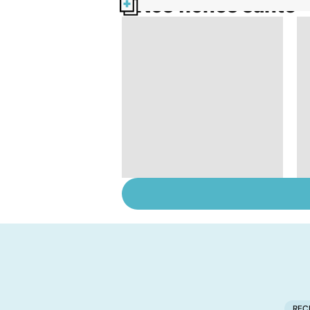
Nos fiches santé
Cancer : l'espoir des
essais cliniques
REC