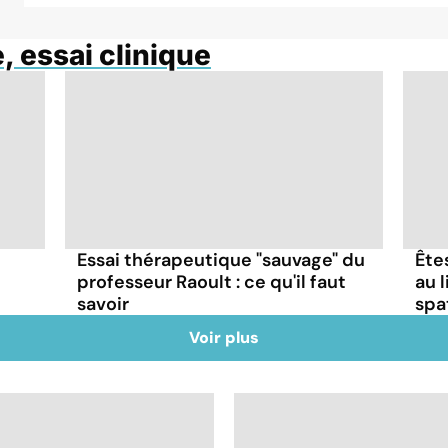
, essai clinique
Essai thérapeutique "sauvage" du
Ête
professeur Raoult : ce qu'il faut
au 
savoir
spa
Voir plus