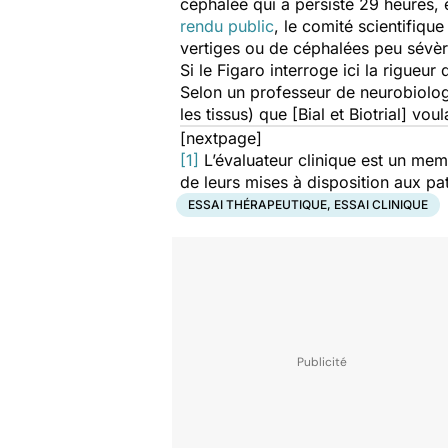
céphalée qui a persisté 29 heures,
rendu public
, le comité scientifiq
vertiges ou de céphalées peu sévè
Si
le Figaro
interroge ici la rigueur
Selon un professeur de neurobiolog
les tissus) que [Bial et Biotrial] v
[nextpage]
[1]
L’évaluateur clinique est un mem
de leurs mises à disposition aux pati
ESSAI THÉRAPEUTIQUE, ESSAI CLINIQUE