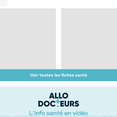
Voir toutes les fiches santé
Tout savoir sur les
Inflammation des
infections
amygdales : que faire
pulmonaires
en cas d'angine ?