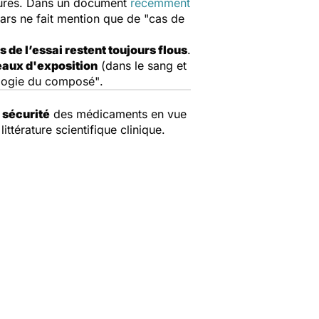
heures. Dans un document
récemment
ars ne fait mention que de
"cas de
fs de l’essai restent toujours flous
.
eaux d'exposition
(dans le sang et
cologie du composé"
.
a
sécurité
des médicaments en vue
ittérature scientifique clinique.