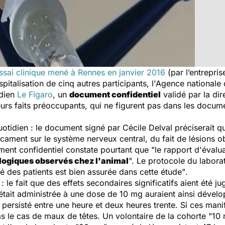
essai clinique mené à Rennes en janvier 2016
(par l’entrepris
hospitalisation de cinq autres participants, l'Agence nation
idien
Le Figaro
, un
document confidentiel
validé par la dir
eurs faits préoccupants, qui ne figurent pas dans les docum
uotidien : le document signé par Cécile Delval préciserait q
dicament sur le système nerveux central, du fait de lésions 
ument confidentiel constate pourtant que
"le rapport d'évalu
ologiques observés chez l'animal
".
Le protocole du laborato
té des patients est bien assurée dans cette étude"
.
 le fait que des effets secondaires significatifs aient été ju
était administrée à une dose de 10 mg auraient ainsi dévelo
t persisté entre une heure et deux heures trente. Si ces man
s le cas de maux de têtes. Un volontaire de la cohorte "10 