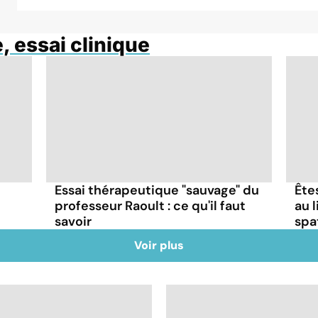
, essai clinique
Essai thérapeutique "sauvage" du
Ête
professeur Raoult : ce qu'il faut
au 
savoir
spa
Voir plus