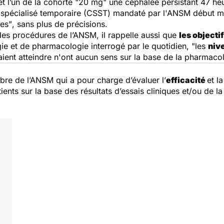
 et l’un de la cohorte "20 mg" une céphalée persistant 47 
ue spécialisé temporaire (CSST) mandaté par l'ANSM début m
res"
, sans plus de précisions.
 des procédures de l’ANSM, il rappelle aussi que
les objecti
ie et de pharmacologie interrogé par le quotidien,
"les
niv
oulaient atteindre n'ont aucun sens sur la base de la pharma
bre de l’ANSM qui a pour charge d’évaluer l’
efficacité
et l
ents sur la base des résultats d’essais cliniques et/ou de la l