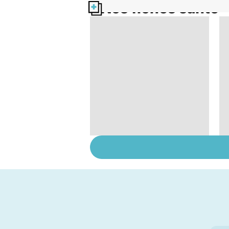
Nos fiches santé
Cancer : l'espoir des
essais cliniques