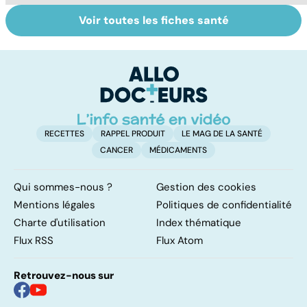
Voir toutes les fiches santé
Cancer : l'espoir
Tout savoir sur
I
des essais
les infections
a
cliniques
pulmonaires
fa
d'
RECETTES
RAPPEL PRODUIT
LE MAG DE LA SANTÉ
CANCER
MÉDICAMENTS
Qui sommes-nous ?
Gestion des cookies
Mentions légales
Politiques de confidentialité
Charte d'utilisation
Index thématique
Flux RSS
Flux Atom
Retrouvez-nous sur