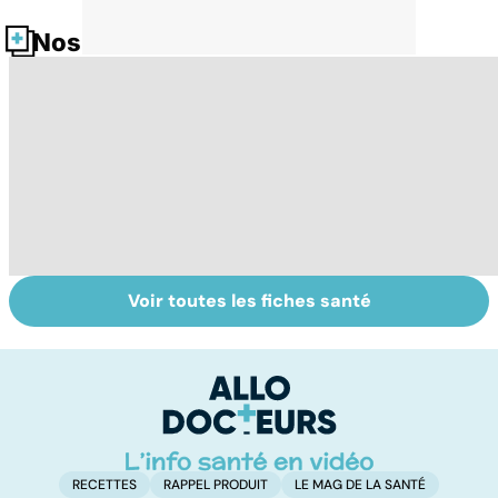
Nos fiches santé
Voir toutes les fiches santé
Médecins
Dérèglement
To
étrangers : des
hormonal : et si
le
inégalités sans
c'était les
p
frontières
surrénales ?
RECETTES
RAPPEL PRODUIT
LE MAG DE LA SANTÉ